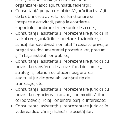
organizare (asociații, fundații, federații);
Consultanță pe parcursul desfășurării activității,
de la obținerea avizelor de funcționare și
începere a activității, până la acordarea
suportului juridic în demersurile de zi cu zi;
Consultanță, asistență și reprezentare juridică în
cadrul reorganizărilor societare, fuziunilor și
achizițiilor sau divizărilor, atât în ceea ce privește
pregătirea documentației procedurilor, precum
și în fața instituțiilor publice;
Consultanță, asistență și reprezentare juridică cu
privire la transferul de active, fond de comerț,
strategii și planuri de afaceri, asigurarea
auditului juridic prealabil oricărui tip de
tranzacție, etc.;
Consultanță, asistență și reprezentare juridică cu
privire la negocierea tranzacțiilor, modificărilor
corporative și relațiilor dintre părțile interesate;
Consultanță, asistență și reprezentare juridică în
vederea dizolvării și lichidării societăților,