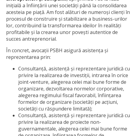
inițială a înființării unei societăți până la consolidarea
acesteia pe piață. Am fost alături de numeroși clienți în
procesul de construire și stabilizare a business-urilor
lor, contribuind la transformarea ideilor în realități
profitabile și la crearea unor povești autentice de
succes antreprenorial.
În concret, avocații PSBH asigură asistența și
reprezentarea prin:
Consultanță, asistență și reprezentare juridică cu
privire la realizarea de investiții, intrarea în orice
joint-venture, alegerea celei mai bune forme de
organizare, dezvoltarea normelor corporative,
alegerea regimului fiscal favorabil, înființarea
formelor de organizare (societăți pe acțiuni,
societăți cu răspundere limitată);
Consultanță, asistență și reprezentare juridică cu
privire la realizarea de proiecte non-
guvernamentale, alegerea celei mai bune forme
de organizare, înființarea formelor de